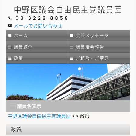
中野区議会
自由民主党議員団
０３−３２２８−８８５８
メールでお問い合わせ
ホーム
会派メッセージ
議員紹介
議員議会報告
政策
ご相談・ご意見
議員名表示
中野区議会自由民主党議員団
> >
政策
政策