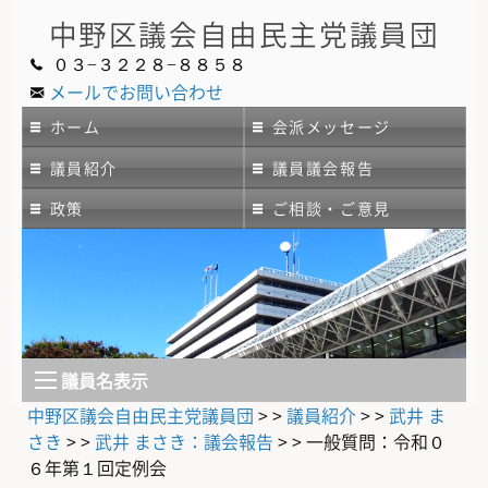
中野区議会
自由民主党議員団
０３−３２２８−８８５８
メールでお問い合わせ
ホーム
会派メッセージ
議員紹介
議員議会報告
政策
ご相談・ご意見
議員名表示
中野区議会自由民主党議員団
> >
議員紹介
> >
武井 ま
さき
> >
武井 まさき：議会報告
> >
一般質問：令和０
６年第１回定例会