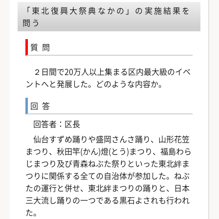
「東北復興大祭典なかの」の実施結果を
問う
質問
２日間で20万人以上集まる区内最大級のイベ
ントへと発展した。どのような内容か。
回答
回答者：区長
仙台すずめ踊りや盛岡さんさ踊り、山形花笠
まつり、秋田竿(かん)燈(とう)まつり、福島わら
じまつり及び青森ねぶた祭りといった東北絆ま
つりに関係する全ての自治体が参加した。ねぶ
たの運行と併せ、東北絆まつりの踊りと、日本
三大流し踊りの一つである黒石よされも行われ
た。