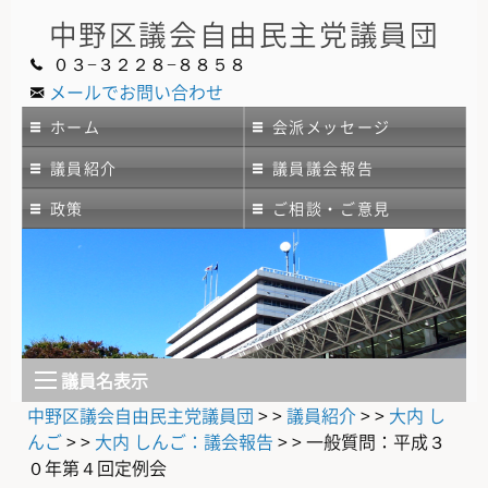
中野区議会
自由民主党議員団
０３−３２２８−８８５８
メールでお問い合わせ
ホーム
会派メッセージ
議員紹介
議員議会報告
政策
ご相談・ご意見
議員名表示
中野区議会自由民主党議員団
> >
議員紹介
> >
大内 し
んご
> >
大内 しんご：議会報告
> >
一般質問：平成３
０年第４回定例会