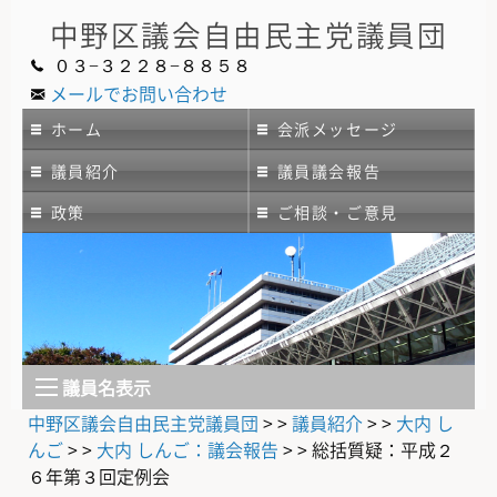
中野区議会
自由民主党議員団
０３−３２２８−８８５８
メールでお問い合わせ
ホーム
会派メッセージ
議員紹介
議員議会報告
政策
ご相談・ご意見
議員名表示
中野区議会自由民主党議員団
> >
議員紹介
> >
大内 し
んご
> >
大内 しんご：議会報告
> >
総括質疑：平成２
６年第３回定例会