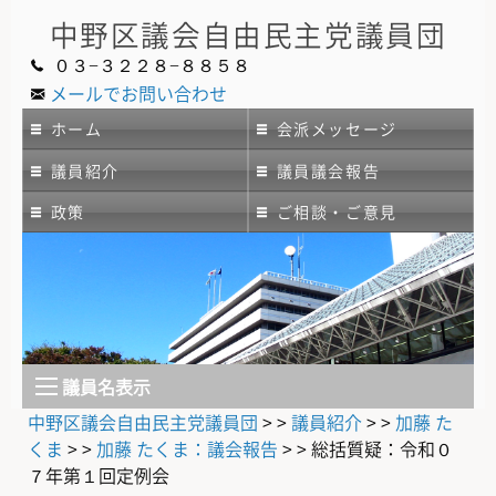
中野区議会
自由民主党議員団
０３−３２２８−８８５８
メールでお問い合わせ
ホーム
会派メッセージ
議員紹介
議員議会報告
政策
ご相談・ご意見
議員名表示
中野区議会自由民主党議員団
> >
議員紹介
> >
加藤 た
くま
> >
加藤 たくま：議会報告
> >
総括質疑：令和０
７年第１回定例会