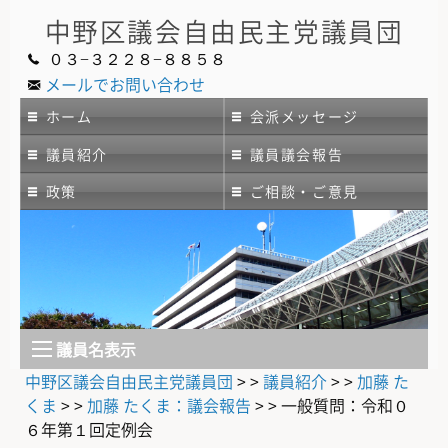
中野区議会
自由民主党議員団
０３−３２２８−８８５８
メールでお問い合わせ
ホーム
会派メッセージ
議員紹介
議員議会報告
政策
ご相談・ご意見
議員名表示
中野区議会自由民主党議員団
> >
議員紹介
> >
加藤 た
くま
> >
加藤 たくま：議会報告
> >
一般質問：令和０
６年第１回定例会