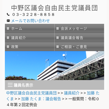
中野区議会
自由民主党議員団
０３−３２２８−８８５８
メールでお問い合わせ
ホーム
会派メッセージ
議員紹介
議員議会報告
政策
ご相談・ご意見
議員名表示
中野区議会自由民主党議員団
> >
議員紹介
> >
加藤 た
くま
> >
加藤 たくま：議会報告
> >
一般質問：令和０
４年第２回定例会