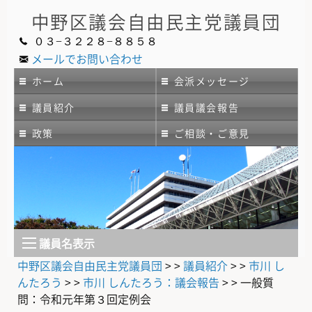
中野区議会
自由民主党議員団
０３−３２２８−８８５８
メールでお問い合わせ
ホーム
会派メッセージ
議員紹介
議員議会報告
政策
ご相談・ご意見
議員名表示
中野区議会自由民主党議員団
> >
議員紹介
> >
市川 し
んたろう
> >
市川 しんたろう：議会報告
> >
一般質
問：令和元年第３回定例会