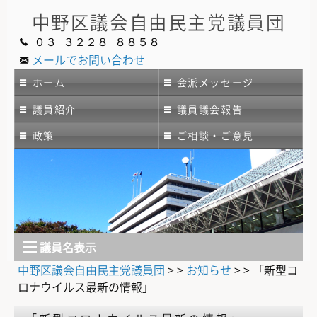
中野区議会
自由民主党議員団
０３−３２２８−８８５８
メールでお問い合わせ
ホーム
会派メッセージ
議員紹介
議員議会報告
政策
ご相談・ご意見
議員名表示
中野区議会自由民主党議員団
> >
お知らせ
> >
「新型コ
ロナウイルス最新の情報」