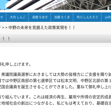
ちか
大内 しんご
高橋 ちあき
加藤 たくま
市川 しんたろう
山内
ジ
> >
中野の未来を見据えた政策実現を！！
を！！
御礼申し上げます。
、衆議院議員選挙におきましては大勢の皆様方にご支援を賜り
選では中野区南部の第七選挙区では松本文明、中野区北部の第
党国会議員を誕生させることができました。重ねて御礼申し上
取り組んでいます。これは経済の再生、雇用や所得の安定的成
な地域社会の創出につながると、私どもは考えており、基礎自