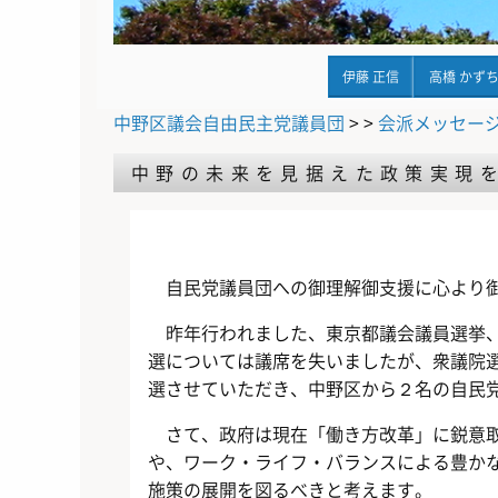
伊藤 正信
高橋 かず
中野区議会自由民主党議員団
> >
会派メッセー
中野の未来を見据えた政策実現
自民党議員団への御理解御支援に心より
昨年行われました、東京都議会議員選挙
選については議席を失いましたが、衆議院
選させていただき、中野区から２名の自民
さて、政府は現在「働き方改革」に鋭意
や、ワーク・ライフ・バランスによる豊か
施策の展開を図るべきと考えます。