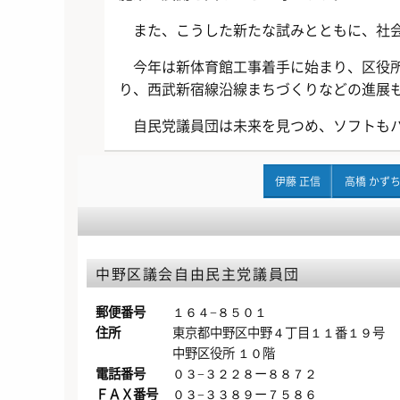
また、こうした新たな試みとともに、社
今年は新体育館工事着手に始まり、区役
り、西武新宿線沿線まちづくりなどの進展
自民党議員団は未来を見つめ、ソフトも
伊藤 正信
高橋 かず
中野区議会自由民主党議員団
郵便番号
１６４−８５０１
住所
東京都中野区中野４丁目１１番１９号
中野区役所 １０階
電話番号
０３−３２２８ー８８７２
ＦＡＸ番号
０３−３３８９ー７５８６