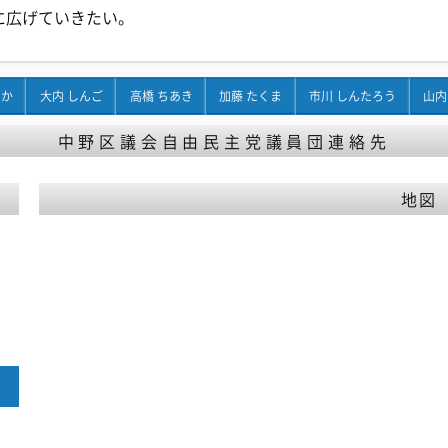
に広げていきたい。
ちか
大内 しんご
高橋 ちあき
加藤 たくま
市川 しんたろう
山内
中野区議会自由民主党議員団連絡先
地図