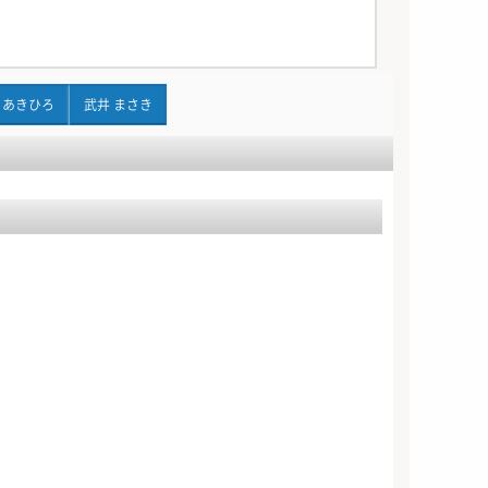
 あきひろ
武井 まさき