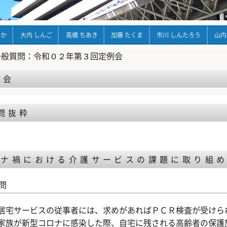
ちか
大内 しんご
高橋 ちあき
加藤 たくま
市川 しんたろう
山内
一般質問：令和０２年第３回定例会
例会
問抜粋
ロナ禍における介護サービスの課題に取り組
問
居宅サービスの従事者には、求めがあればＰＣＲ検査が受けら
家族が新型コロナに感染した際、自宅に残される高齢者の保護