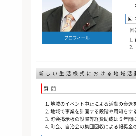
回
回
プロフィール
新しい生活様式における地域活
質問
地域のイベント中止による活動の衰退
地域で事業を計画する段階や周知をす
町会掲示板の設置等経費助成は５年間
町会、自治会の集団回収による報奨金