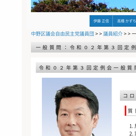
伊藤 正信
高橋 かず
中野区議会自由民主党議員団
> >
議員紹介
> >
一般質問：令和０２年第３回定
令和０２年第３回定例会
一般質
コ
質