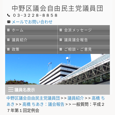
中野区議会
自由民主党議員団
０３−３２２８−８８５８
メールでお問い合わせ
ホーム
会派メッセージ
議員紹介
議員議会報告
政策
ご相談・ご意見
議員名表示
中野区議会自由民主党議員団
> >
議員紹介
> >
高橋 ち
あき
> >
高橋 ちあき：議会報告
> >
一般質問：平成２
７年第１回定例会