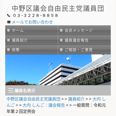
中野区議会
自由民主党議員団
０３−３２２８−８８５８
メールでお問い合わせ
ホーム
会派メッセージ
議員紹介
議員議会報告
政策
ご相談・ご意見
議員名表示
中野区議会自由民主党議員団
> >
議員紹介
> >
大内 し
んご
> >
大内 しんご：議会報告
> >
一般質問：令和元
年第２回定例会